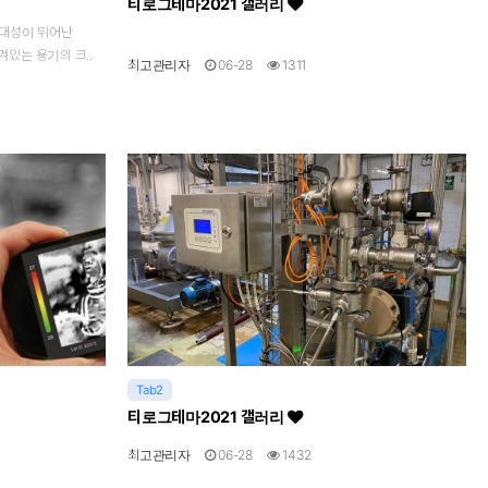
티로그테마2021 갤러리
 휴대성이 뛰어난
있는 용기의 크..
최고관리자
06-28
1311
Tab2
티로그테마2021 갤러리
최고관리자
06-28
1432