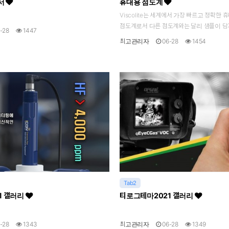
센서
휴대용 점도계
Viscolite는 세계에서 가장 빠르고 정확한
점도계로서 다른 점도계와는 달리 샘플이 담겨
-28
1447
최고관리자
06-28
1454
Tab2
1 갤러리
티로그테마2021 갤러리
-28
1343
최고관리자
06-28
1349