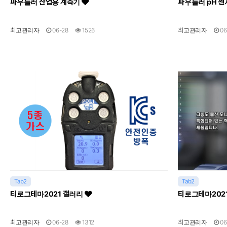
파우들러 산업용 계측기
파우들러 pH 
최고관리자
06-28
1526
최고관리자
06
Tab2
Tab2
티로그테마2021 갤러리
티로그테마202
최고관리자
06-28
1312
최고관리자
06