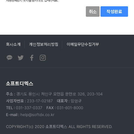
자동등록방지 숫자를 순서대로 입력하세요.
취소
작성완료
회사소개
개인정보처리방침
이메일무단수집거부
소프트디엑스
주소 :
경기도 용인시 처인구 모현읍 문현로 326, 203-104
사업자번호 :
233-17-02187
대표자 :
임영규
TEL :
031-337-0337
FAX :
031-601-8000
E-mail :
help@softdx.co.kr
COPYRIGHT(c) 2020
소프트디엑스
ALL RIGHTS RESERVED.