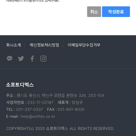
자동등록방지 숫자를 순서대로 입력하세요.
취소
작성완료
회사소개
개인정보처리방침
이메일무단수집거부
소프트디엑스
주소 :
경기도 용인시 처인구 모현읍 문현로 326, 203-104
사업자번호 :
233-17-02187
대표자 :
임영규
TEL :
031-337-0337
FAX :
031-601-8000
E-mail :
help@softdx.co.kr
COPYRIGHT(c) 2020
소프트디엑스
ALL RIGHTS RESERVED.