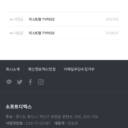
이전글
리스트형 TYPE02
21.07.05
다음글
리스트형 TYPE02
21.06.21
회사소개
개인정보처리방침
이메일무단수집거부
소프트디엑스
주소 :
경기도 용인시 처인구 모현읍 문현로 326, 203-104
사업자번호 :
233-17-02187
대표자 :
임영규